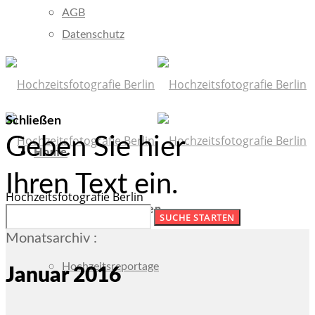
AGB
Datenschutz
Schließen
Geben Sie hier
Home
Ihren Text ein.
Hochzeitsfotografie Berlin
Fotografie/Leistungen
Monatsarchiv :
Hochzeitsreportage
Januar 2016