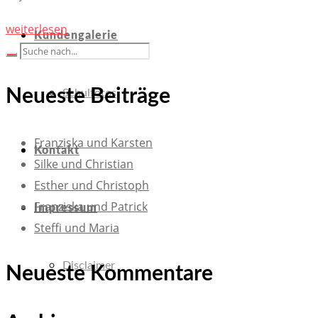
weiterlesen
Kundengalerie
Neueste Beiträge
Schulfotos
Franziska und Karsten
Kontakt
Silke und Christian
Esther und Christoph
Franziska und Patrick
Impressum
Steffi und Maria
Disclaimer
Neueste Kommentare