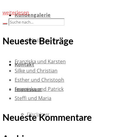
weiterlesen
Kundengalerie
Neueste Beiträge
Schulfotos
Franziska und Karsten
Kontakt
Silke und Christian
Esther und Christoph
Franziska und Patrick
Impressum
Steffi und Maria
Disclaimer
Neueste Kommentare