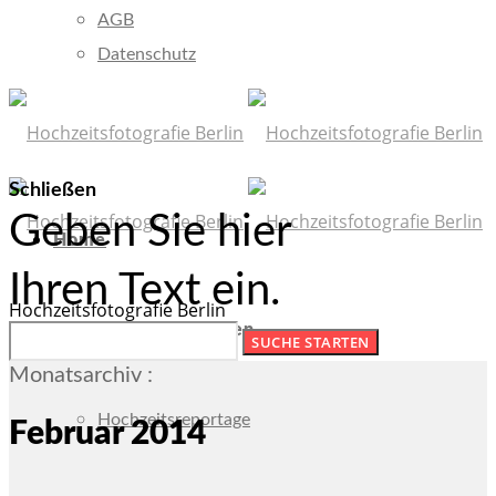
AGB
Datenschutz
Schließen
Geben Sie hier
Home
Ihren Text ein.
Hochzeitsfotografie Berlin
Fotografie/Leistungen
Monatsarchiv :
Hochzeitsreportage
Februar 2014