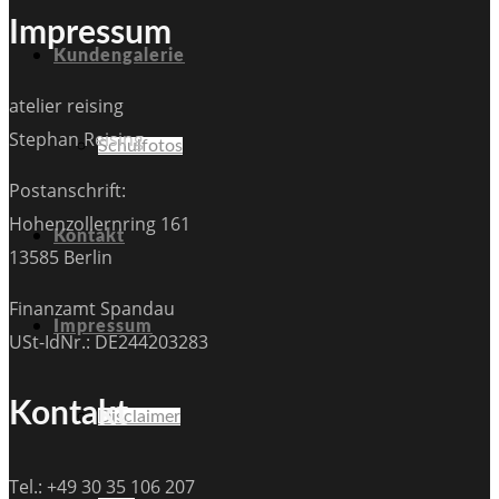
Impressum
Kundengalerie
atelier reising
Stephan Reising
Schulfotos
Postanschrift:
Hohenzollernring 161
Kontakt
13585 Berlin
Finanzamt Spandau
Impressum
USt-IdNr.: DE244203283
Kontakt
Disclaimer
Tel.: +49 30 35 106 207